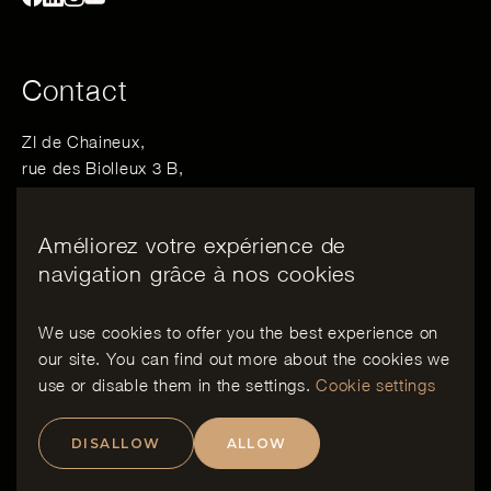
Contact
ZI de Chaineux,
rue des Biolleux 3 B,
4800 Verviers, Belgique
Améliorez votre expérience de
Email :
info@bewood.be
navigation grâce à nos cookies
Tél :
+32 498 06 28 06
We use cookies to offer you the best experience on
our site. You can find out more about the cookies we
EN
use or disable them in the
settings
.
Cookie settings
DISALLOW
ALLOW
Copyright
Charte Vie Privée
Politique de cookies