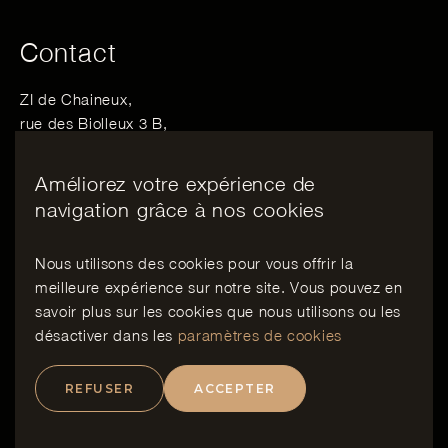
Contact
ZI de Chaineux,
rue des Biolleux 3 B,
4800 Verviers, Belgique
Améliorez votre expérience de
Email :
info@bewood.be
navigation grâce à nos cookies
Tél :
+32 498 06 28 06
Nous utilisons des cookies pour vous offrir la
meilleure expérience sur notre site. Vous pouvez en
FR
savoir plus sur les cookies que nous utilisons ou les
désactiver dans les
paramètres de cookies
Copyright
Charte Vie Privée
Politique de cookies
REFUSER
ACCEPTER